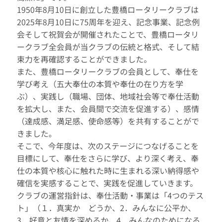
1950年8月10日に創立した豊橋ロータリークラブは
2025年8月10日に75周年を迎え、記念事業、記念例
会そして祝賀会が開催されたことで、豊橋ロータリ
ークラブ全会員が当クラブの伝統と格式、そして結
束力を再確認することができました。
また、豊橋ロータリークラブの会員として、奉仕を
学び考え（五大奉仕の本質や奉仕の在り方を学
ぶ）、実践し（職場、団体、地域社会等で奉仕活動
を拡大し、また、会員間で交流を促進する）、感情
（達成感、満足感、使命感等）を共有することがで
きました。
そこで、今年度は、次のステージにつなげることを
目標にして、奉仕をさらに学び、より深く考え、奉
仕の本質や核心に触れた時に生まれる深い納得感や
確信を実感することで、実践を促進していきます。
クラブの運営指針は、奉仕活動・事業は「4つのテス
ト」（１．真実か どうか、2．みんなに公平か、
3．好意と友情を深めるか、4．みんなのためになる